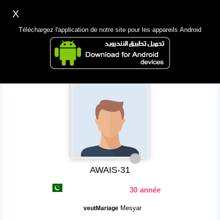
X
Inscription
Accès
اللغة Lang ▼
Téléchargez l'application de notre site pour les appareils Android
Principale
Chercher
App Mobile
AWAIS-31
30 année
Mesyar
veutMariage