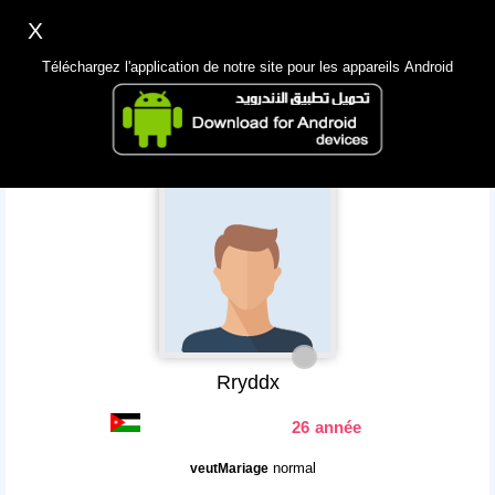
X
Inscription
Accès
اللغة Lang ▼
Téléchargez l'application de notre site pour les appareils Android
Principale
Chercher
App Mobile
Rryddx
26 année
normal
veutMariage