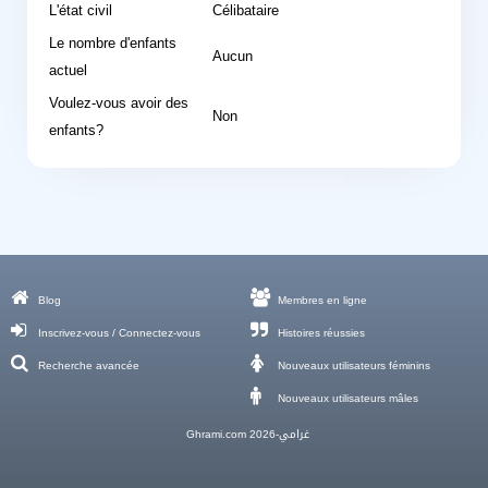
L'état civil
Célibataire
Le nombre d'enfants
Aucun
actuel
Voulez-vous avoir des
Non
enfants?
Blog
Membres en ligne
Inscrivez-vous / Connectez-vous
Histoires réussies
Recherche avancée
Nouveaux utilisateurs féminins
Nouveaux utilisateurs mâles
Ghrami.com غرامي-2026