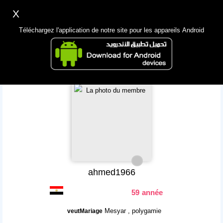
X
Inscription
Accès
اللغة Lang ▼
Téléchargez l'application de notre site pour les appareils Android
Principale
Chercher
App Mobile
ahmed1966
59 année
Mesyar , polygamie
veutMariage