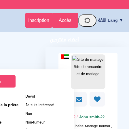
Inscription
Accès
اللغة Lang ▼
أعضاء مقترحين
n
Dévot
e la prière
Je suis intéressé
Non
/ 22
John smith-22
e
Non-fumeur
Je souhaite
Mariage normal ,