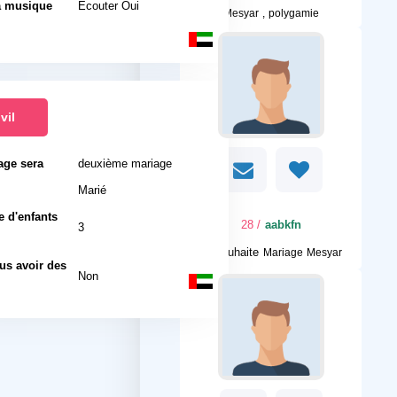
a musique
Écouter Oui
Mesyar , polygamie
vil
age sera
deuxième mariage
l
Marié
 d'enfants
/ 28
aabkfn
3
Je souhaite
Mariage Mesyar
us avoir des
Non