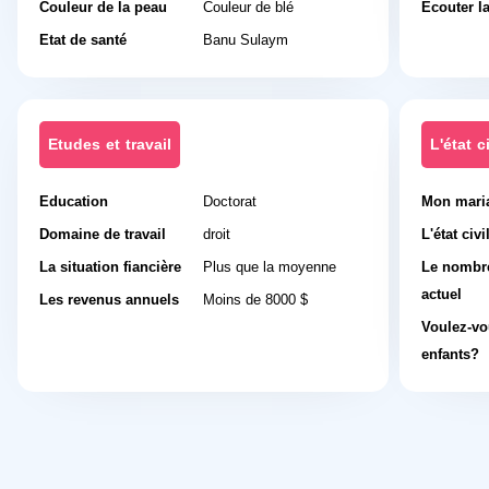
Couleur de la peau
Couleur de blé
Ecouter l
Etat de santé
Banu Sulaym
Etudes et travail
L'état ci
Education
Doctorat
Mon mari
Domaine de travail
droit
L'état civi
La situation fiancière
Plus que la moyenne
Le nombre
actuel
Les revenus annuels
Moins de 8000 $
Voulez-vo
enfants?