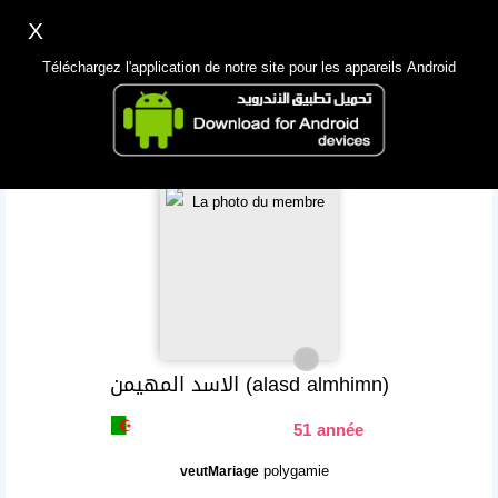
X
Inscription
Accès
اللغة Lang ▼
Téléchargez l'application de notre site pour les appareils Android
Principale
Chercher
App Mobile
الاسد المهيمن (alasd almhimn)
51 année
polygamie
veutMariage