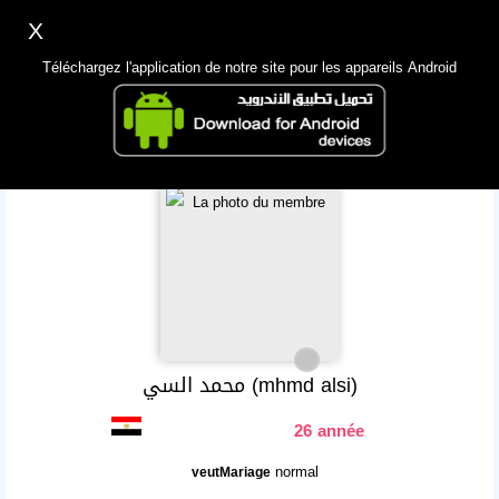
X
Inscription
Accès
اللغة Lang ▼
Téléchargez l'application de notre site pour les appareils Android
Principale
Chercher
App Mobile
محمد السي (mhmd alsi)
26 année
normal
veutMariage