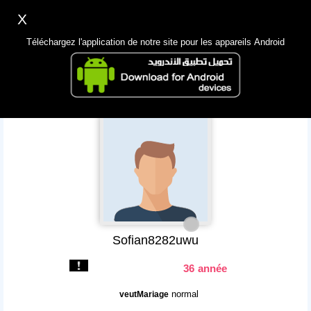
X
Inscription
Accès
اللغة Lang ▼
Téléchargez l'application de notre site pour les appareils Android
Principale
Chercher
App Mobile
Sofian8282uwu
36 année
normal
veutMariage