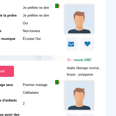
Je préfère ne dire
e la prière
Je préfère ne dire
Oui
e
Non-fumeur
a musique
Écouter Oui
/ 38
mouh-1987
Je souhaite
Mariage normal ,
vil
Mesyar , polygamie
age sera
Premier mariage
l
Célibataire
 d'enfants
2
us avoir des