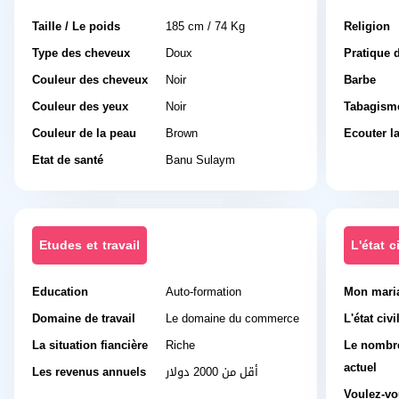
Taille / Le poids
185 cm / 74 Kg
Religion
Type des cheveux
Doux
Pratique d
Couleur des cheveux
Noir
Barbe
Couleur des yeux
Noir
Tabagism
Couleur de la peau
Brown
Ecouter l
Etat de santé
Banu Sulaym
Etudes et travail
L'état ci
Education
Auto-formation
Mon mari
Domaine de travail
Le domaine du commerce
L'état civi
La situation fiancière
Riche
Le nombre
actuel
Les revenus annuels
أقل من 2000 دولار
Voulez-vo