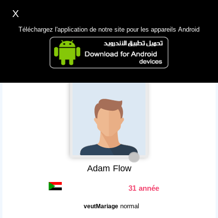
X
Inscription
Accès
اللغة Lang ▼
Téléchargez l'application de notre site pour les appareils Android
Principale
Chercher
App Mobile
Adam Flow
31 année
normal
veutMariage