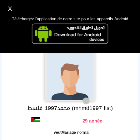
X
Inscription
Accès
اللغة Lang ▼
Téléchargez l'application de notre site pour les appareils Android
Principale
Chercher
App Mobile
محمد1997 فلسط (mhmd1997 flst)
29 année
normal
veutMariage