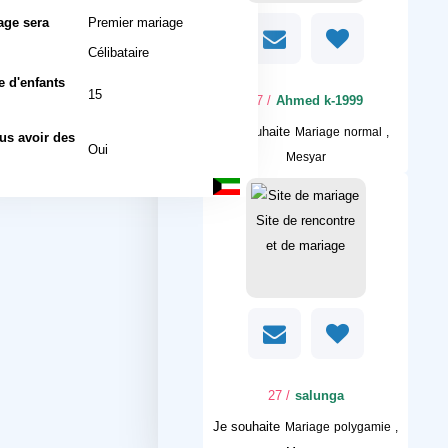
age sera
Premier mariage
l
Célibataire
 d'enfants
15
/ 27
Ahmed k-1999
Je souhaite
Mariage normal ,
us avoir des
Oui
Mesyar
/ 27
salunga
Je souhaite
Mariage polygamie ,