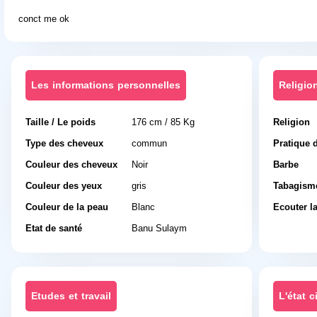
conct me ok
Les informations personnelles
Religio
Taille / Le poids
176 cm / 85 Kg
Religion
Type des cheveux
commun
Pratique d
Couleur des cheveux
Noir
Barbe
Couleur des yeux
gris
Tabagism
Couleur de la peau
Blanc
Ecouter l
Etat de santé
Banu Sulaym
Etudes et travail
L'état ci