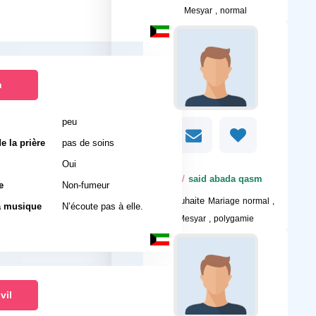
Mesyar , normal
n
peu
e la prière
pas de soins
Oui
/ 50
said abada qasm
e
Non-fumeur
Je souhaite
Mariage normal ,
a musique
N’écoute pas à elle.
Mesyar , polygamie
vil