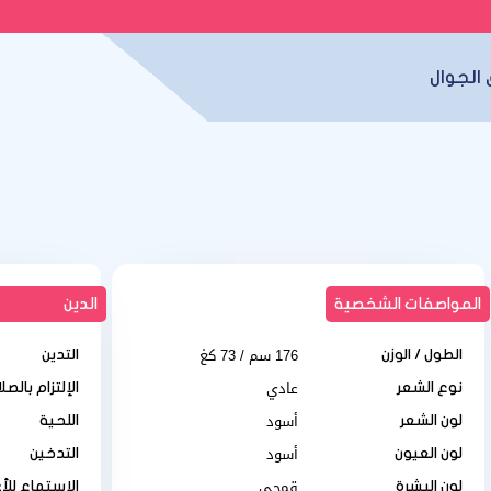
الجوال
المواصفات الشخصية
الدين
176 سم / 73 كغ
الطول / الوزن
التدين
عادي
نوع الشعر
الإلتزام بالصل
أسود
لون الشعر
اللحية
أسود
لون العيون
التدخين
قمحي
لون البشرة
الإستماع للأ