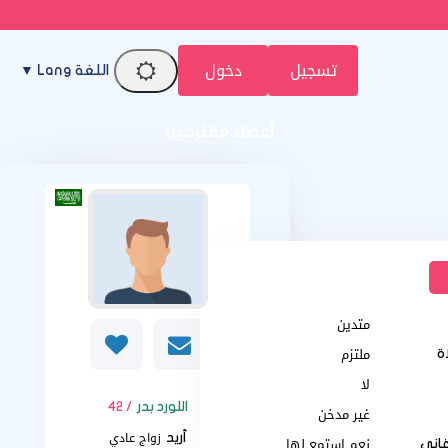
تسجيل
دخول
اللغة Lang ▼
أعضاء مقترحين
متدين
ملتزم
اة
لا
اللورد بدر
/ 42
غير مدخن
زواج عادي
أريد
نعم استمع لها
غاني