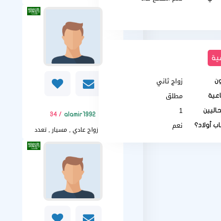
ية
زواج ثاني
ن
مطلق
اعية
1
حاليين
/ 34
alamir1992
نعم
ب أولاد؟
زواج عادي , مسيار , تعدد
أريد