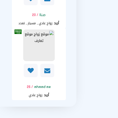
صناا
/ 20
زواج عادي , مسيار , تعدد
أريد
/ 26
mhmmd me
زواج عادي
أريد